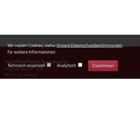
Wir nutzen Cookies, siehe:
Unsere Datenschutzbestimmungen
für weitere Informationen.
Freie Waldorfschule Ravensburg eG
Technisch essenziell
Analytisch
Zustimmen
Meersburger Str. 148
88213 Ravensburg
Kontakt Schule
0751-791130
buero@waldorf-rv.de
Vorstand der Genossenschaft
Kontakt Kita
0751-18528098