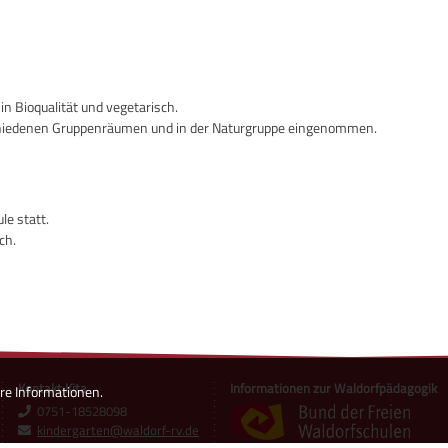
 Bioqualität und vegetarisch.
schiedenen Gruppenräumen und in der Naturgruppe eingenommen.
le statt.
ch.
Kontakt Kita
Informationen zur Waldorfpädagogik
re Informationen.
0751-18528098
kindergarten@waldorf-rv.de