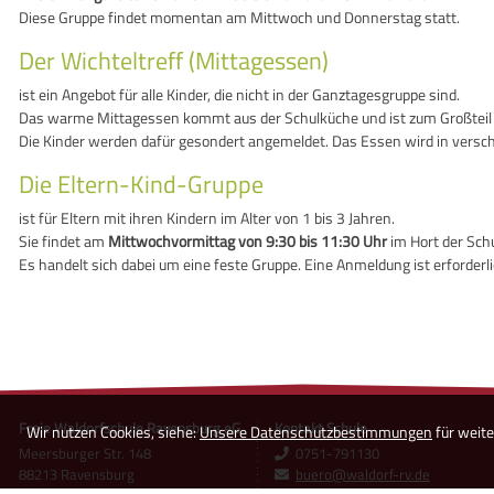
Diese Gruppe findet momentan am Mittwoch und Donnerstag statt.
Der Wichteltreff (Mittagessen)
ist ein Angebot für alle Kinder, die nicht in der Ganztagesgruppe sind.
Das warme Mittagessen kommt aus der Schulküche und ist zum Großteil in
Die Kinder werden dafür gesondert angemeldet. Das Essen wird in ver
Die Eltern-Kind-Gruppe
ist für Eltern mit ihren Kindern im Alter von 1 bis 3 Jahren.
Sie findet am
Mittwochvormittag von 9:30 bis 11:30 Uhr
im Hort der Schu
Es handelt sich dabei um eine feste Gruppe. Eine Anmeldung ist erforderli
Freie Waldorfschule Ravensburg eG
Kontakt Schule
Wir nutzen Cookies, siehe:
Unsere Datenschutzbestimmungen
für weite
Meersburger Str. 148
0751-791130
88213 Ravensburg
buero@waldorf-rv.de