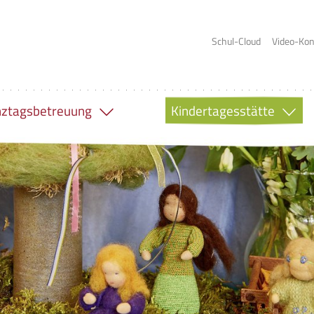
Schul-Cloud
Video-Ko
ztagsbetreuung
Kindertagesstätte