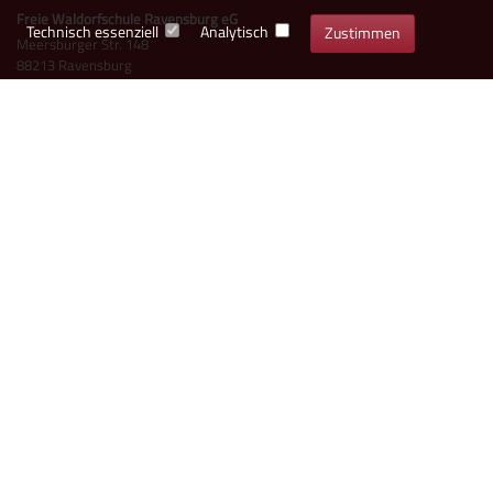
Freie Waldorfschule Ravensburg eG
Technisch essenziell
Analytisch
Zustimmen
Meersburger Str. 148
88213 Ravensburg
Kontakt Schule
0751-791130
buero@waldorf-rv.de
Vorstand der Genossenschaft
Kontakt Kita
0751-18528098
kindergarten@waldorf-rv.de
Informationen zur Waldorfpädagogik
Datenschutzerklärung
|
Impressum
© 2025 Freie Waldorfschule Ravensburg eG