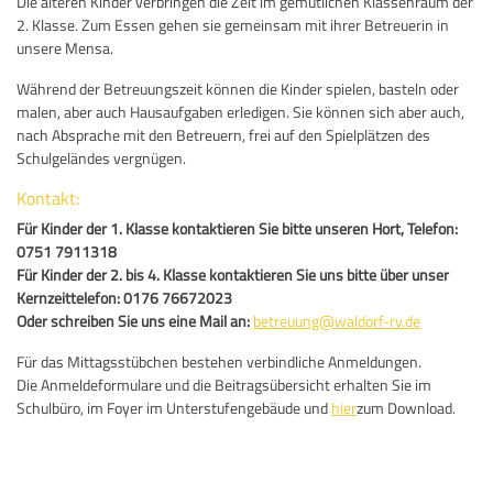
Die älteren Kinder verbringen die Zeit im gemütlichen Klassenraum der
2. Klasse. Zum Essen gehen sie gemeinsam mit ihrer Betreuerin in
unsere Mensa.
Während der Betreuungszeit können die Kinder spielen, basteln oder
malen, aber auch Hausaufgaben erledigen. Sie können sich aber auch,
nach Absprache mit den Betreuern, frei auf den Spielplätzen des
Schulgeländes vergnügen.
Kontakt:
Für Kinder der 1. Klasse kontaktieren Sie bitte unseren Hort, Telefon:
0751 7911318
Für Kinder der 2. bis 4. Klasse kontaktieren Sie uns bitte über unser
Kernzeittelefon: 0176 76672023
Oder schreiben Sie uns eine Mail an:
betreuung@waldorf-rv.de
Für das Mittagsstübchen bestehen verbindliche Anmeldungen.
Die Anmeldeformulare und die Beitragsübersicht erhalten Sie im
Schulbüro, im Foyer im Unterstufengebäude und
hier
zum Download.